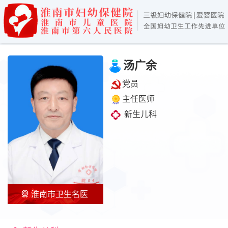
汤广余
党员
主任医师
新生儿科
淮南市卫生名医