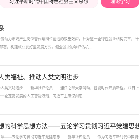
习近平新时代中国特色社会主义思想
理论学习
系
劳动力市场产生岗位替代与岗位创造的双重效应。针对这一全球性就业结构变革，“十
部署，构建就业友好型发展方式，健全就业影响评估机...
人类福祉、推动人类文明进步
推动人类文明进步 新华社评论员 浦江之畔大潮涌动，智能时代开启新程。17日上
轮蓬勃发展的人工智能浪潮，习近平主席深刻思...
想的科学思想方法——五论学习贯彻习近平党建思
思想方法——五论学习贯彻习近平党建思想 新华社评论员 作为习近平新时代中国特