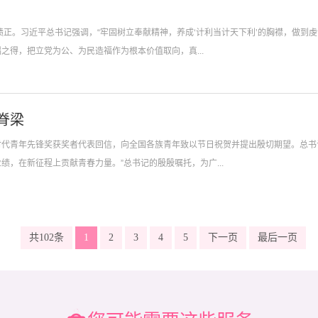
绩正。习近平总书记强调，“牢固树立奉献精神，养成‘计利当计天下利’的胸襟，做到
得，把立党为公、为民造福作为根本价值取向，真...
脊梁
代青年先锋奖获奖者代表回信，向全国各族青年致以节日祝贺并提出殷切期望。总书
，在新征程上贡献青春力量。”总书记的殷殷嘱托，为广...
共102条
1
2
3
4
5
下一页
最后一页