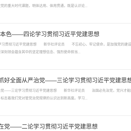
的重大时代课题，明体达用、体用贯通，既是认识论...
治本色——四论学习贯彻习近平党建思想
四论学习贯彻习近平党建思想 新华社评论员 不忘初心、牢记使命，是加强党的建设
刻领会蕴含其中的坚定理想信念、强烈使命担当...
抓好全面从严治党——三论学习贯彻习近平党建思
从严治党——三论学习贯彻习近平党建思想 新华社评论员 治国必先治党，党兴才能
志着我们党对管党治党规律的认识达到新高度。学习...
在党——二论学习贯彻习近平党建思想