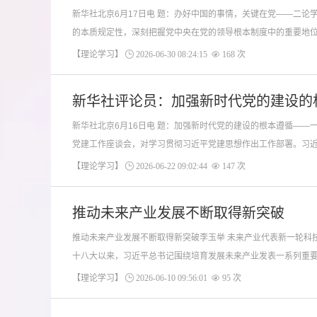
新华社北京6月17日电 题：办好中国的事情，关键在党——
的本质规定性，深刻把握党中央在党的领导根本制度中的重要地位，
【理论学习】
2026-06-30 08:24:15
168 次
新华社评论员：加强新时代党的建设的
新华社北京6月16日电 题：加强新时代党的建设的根本遵循
党建工作座谈会，对学习贯彻习近平党建思想作出工作部署。习近平
【理论学习】
2026-06-22 09:02:44
147 次
推动未来产业发展不断取得新突破
推动未来产业发展不断取得新突破李玉举 未来产业代表新一轮科技革命和产业变革的方向，是重构全球创新版图、重组全球要素资源、重塑全球经济结构、改变全球竞争格局的关键力量，是各国战略必争之地。党的
十八大以来，习近平总书记围绕培育发展未来产业发表一系列重要讲
【理论学习】
2026-06-10 09:56:01
95 次