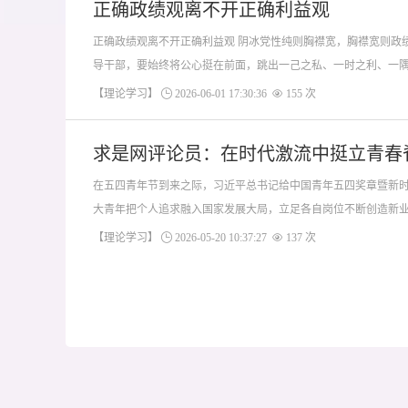
正确政绩观离不开正确利益观
正确政绩观离不开正确利益观 阴冰党性纯则胸襟宽，胸襟宽则政
导干部，要始终将公心挺在前面，跳出一己之私、一时之利、一隅之
【理论学习】
2026-06-01 17:30:36
155 次
求是网评论员：在时代激流中挺立青春
在五四青年节到来之际，习近平总书记给中国青年五四奖章暨新时
大青年把个人追求融入国家发展大局，立足各自岗位不断创造新业绩
【理论学习】
2026-05-20 10:37:27
137 次