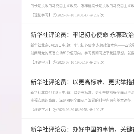
的长期执政的马克思主义政党、怎样建设长期执政的马克思主义政党
【理论学习】
2026-07-10 19:08:43
282 次
新华社评论员：牢记初心使命 永葆政
新华社北京6月19日电 题：牢记初心使命 永葆政治本色——
刻阐明党的宗旨立场和价值取向。学习贯彻习近平党建思想，就要深
【理论学习】
2026-07-10 19:06:19
248 次
新华社评论员：以更高标准、更实举措
新华社北京6月18日电 题：以更高标准、更实举措抓好全面
幸福安康的高度，深刻阐明全面从严治党的科学内涵和基本途径，标
【理论学习】
2026-06-30 08:30:58
199 次
新华社评论员：办好中国的事情，关键