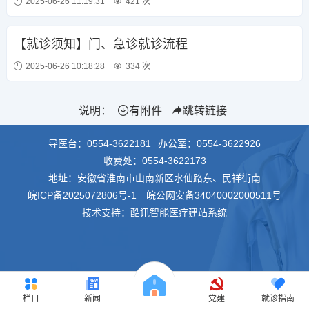
2025-06-26 11:19:31
421 次
【就诊须知】门、急诊就诊流程
2025-06-26 10:18:28
334 次
说明：
有附件
跳转链接
导医台：
0554-3622181
办公室：
0554-3622926
收费处：
0554-3622173
地址：安徽省淮南市山南新区水仙路东、民祥街南
皖ICP备2025072806号-1
皖公网安备34040002000511号
技术支持：酷讯智能医疗建站系统
栏目
新闻
党建
就诊指南