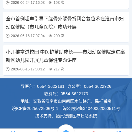
2026-06-24 17:16:03
193 次
全市首例超声引导下肱骨外髁骨折闭合复位术在淮南市妇
幼保健院（市儿童医院）成功开展
2026-06-16 17:07:04
299 次
小儿推拿进校园 中医护苗助成长——市妇幼保健院走进高
新区幼儿园开展儿童保健专题讲座
2026-06-15 17:08:12
217 次
导医台：
0554-3622181
办公室：
0554-3622926
收费处：
0554-3622173
地址：安徽省淮南市山南新区水仙路东、民祥街南
皖ICP备2025072806号-1
皖公网安备34040002000511号
技术支持：酷讯智能医疗建站系统